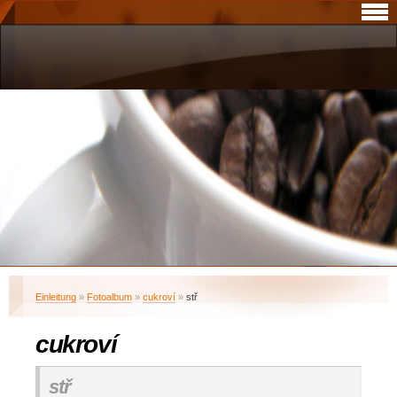
Einleitung
»
Fotoalbum
»
cukroví
»
stř
cukroví
stř