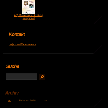
A5) Moravský cukrářský
šampionát
Kontakt
maja.motti@seznam.cz
Suche
Archiv
<<
Februar / 2026
>>