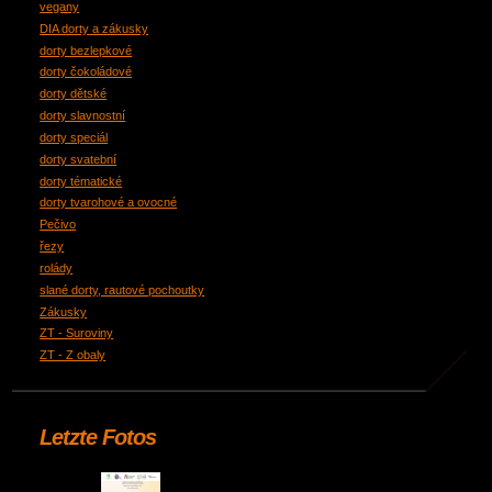
vegany
DIA dorty a zákusky
dorty bezlepkové
dorty čokoládové
dorty dětské
dorty slavnostní
dorty speciál
dorty svatební
dorty tématické
dorty tvarohové a ovocné
Pečivo
řezy
rolády
slané dorty, rautové pochoutky
Zákusky
ZT - Suroviny
ZT - Z obaly
Letzte Fotos