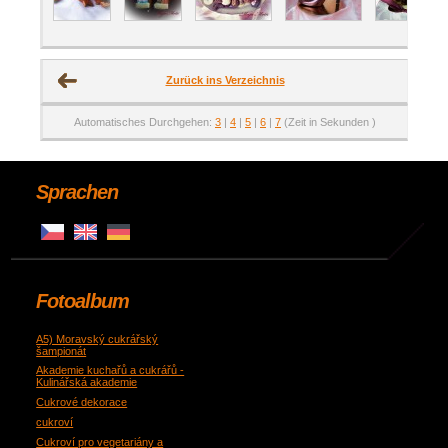
Zurück ins Verzeichnis
Automatisches Durchgehen:
3
|
4
|
5
|
6
|
7
(Zeit in Sekunden )
Sprachen
Fotoalbum
A5) Moravský cukrářský
šampionát
Akademie kuchařů a cukrářů -
Kulinářská akademie
Cukrové dekorace
cukroví
Cukroví pro vegetariány a