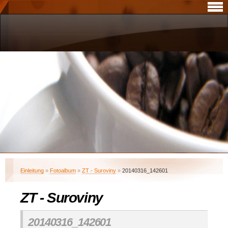
Einleitung
»
Fotoalbum
»
ZT - Suroviny
»
20140316_142601
ZT - Suroviny
20140316_142601