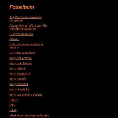
Fotoalbum
A5) Moravský cukrářský
šampionát
Akademie kuchařů a cukrářů -
Kulinářská akademie
Cukrové dekorace
cukroví
Cukroví pro vegetariány a
vegany
DIA dorty a zákusky
dorty bezlepkové
dorty čokoládové
dorty dětské
dorty slavnostní
dorty speciál
dorty svatební
dorty tématické
dorty tvarohové a ovocné
Pečivo
řezy
rolády
slané dorty, rautové pochoutky