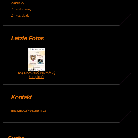
Zákusky
ZT - Suroviny
ZT - Z obaly
Letzte Fotos
A5) Moravský cukrářský
šampionát
Kontakt
maja.motti@seznam.cz