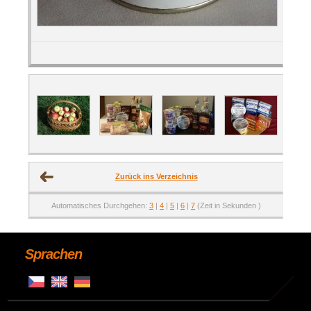
Zurück ins Verzeichnis
Automatisches Durchgehen:
3
|
4
|
5
|
6
|
7
(Zeit in Sekunden )
Sprachen