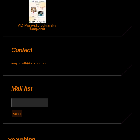
A5) Moravský cukrářský
šampionát
Contact
maja.motti@seznam.cz
Mail list
Searching