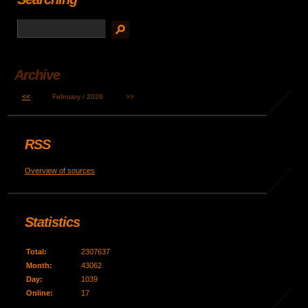
Archive
<<
February / 2026
>>
RSS
Overview of sources
Statistics
Total:
2307637
Month:
43062
Day:
1039
Online:
17