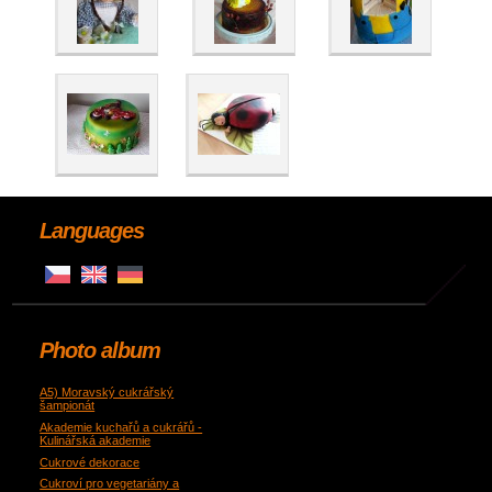
Languages
Photo album
A5) Moravský cukrářský
šampionát
Akademie kuchařů a cukrářů -
Kulinářská akademie
Cukrové dekorace
Cukroví pro vegetariány a