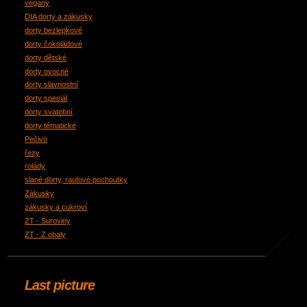
vegany
DIA dorty a zákusky
dorty bezlepkové
dorty čokoládové
dorty dětské
dorty ovocné
dorty slavnostní
dorty speciál
dorty svatební
dorty tématické
Pečivo
řezy
rolády
slané dorty, rautové pochoutky
Zákusky
zákusky a cukroví
ZT - Suroviny
ZT - Z obaly
Last picture