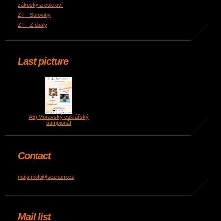
zákusky a cukroví
ZT - Suroviny
ZT - Z obaly
Last picture
A5) Moravský cukrářský
šampionát
Contact
maja.motti@seznam.cz
Mail list