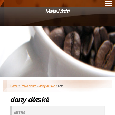
Maja.Motti
Home
»
Photo album
»
dorty dětské
»
ama
dorty dětské
ama