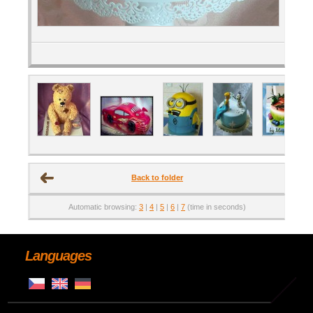
Back to folder
Automatic browsing:
3
|
4
|
5
|
6
|
7
(time in seconds)
Languages