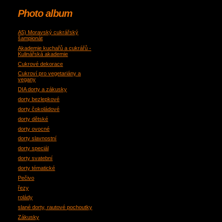
Photo album
A5) Moravský cukrářský
šampionát
Akademie kuchařů a cukrářů -
Kulinářská akademie
Cukrové dekorace
Cukroví pro vegetariány a
vegany
DIA dorty a zákusky
dorty bezlepkové
dorty čokoládové
dorty dětské
dorty ovocné
dorty slavnostní
dorty speciál
dorty svatební
dorty tématické
Pečivo
řezy
rolády
slané dorty, rautové pochoutky
Zákusky