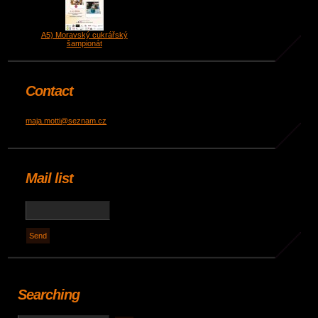
A5) Moravský cukrářský
šampionát
Contact
maja.motti@seznam.cz
Mail list
Searching