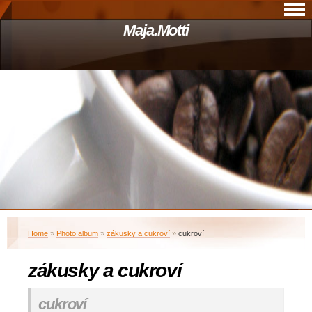
Maja.Motti
Home
»
Photo album
»
zákusky a cukroví
»
cukroví
zákusky a cukroví
cukroví