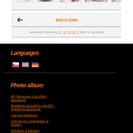
Back to folder
Automatic browsing:
3
|
4
|
5
|
6
|
7
(time in seconds)
Languages
Photo album
A5) Moravský cukrářský
šampionát
Akademie kuchařů a cukrářů -
Kulinářská akademie
Cukrové dekorace
Cukroví pro vegetariány a
vegany
DIA dorty a zákusky