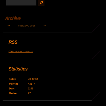
Archive
<<
February / 2026
>>
RSS
Overview of sources
Statistics
Total:
2308268
Month:
43177
Day:
1149
Online:
27