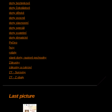
dorty bezlepkové
dorty čokoládové
dorty dětské
dorty ovocné
dorty slavnostní
dorty speciál
dorty svatební
dorty tématické
Pečivo
řezy
rolády
slané dorty, rautové pochoutky
Zákusky
zákusky a cukroví
ZT - Suroviny
ZT - Z obaly
Last picture