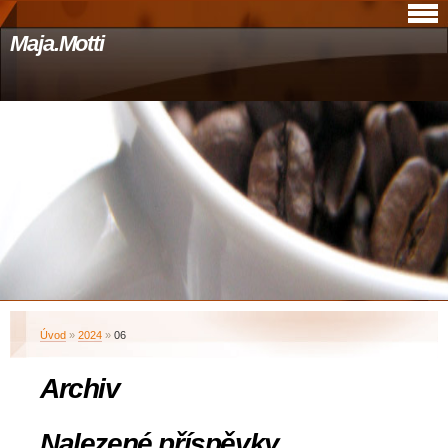
Maja.Motti
Úvod
»
2024
»
06
Archiv
Nalezené příspěvky