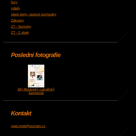
řezy
rolády
slané dorty, rautové pochoutky
Zákusky
ZT - Suroviny
ZT - Z obaly
Poslední fotografie
A5) Moravský cukrářský
šampionát
Kontakt
maja.motti@seznam.cz