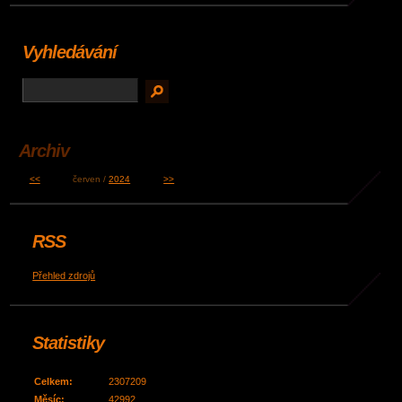
Vyhledávání
Archiv
<<
červen /
2024
>>
RSS
Přehled zdrojů
Statistiky
Celkem:
2307209
Měsíc:
42992