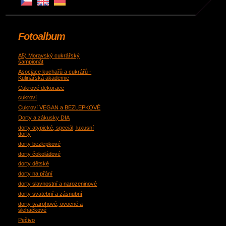
Fotoalbum
A5) Moravský cukrářský
šampionát
Asociace kuchařů a cukrářů -
Kulinářská akademie
Cukrové dekorace
cukroví
Cukroví VEGAN a BEZLEPKOVÉ
Dorty a zákusky DIA
dorty atypické, speciál, luxusní
dorty
dorty bezlepkové
dorty čokoládové
dorty dětské
dorty na přání
dorty slavnostní a narozeninové
dorty svatební a zásnubní
dorty tvarohové, ovocné a
šlehačkové
Pečivo