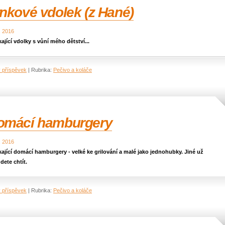
nkové vdolek (z Hané)
. 2016
ající vdolky s vůní mého dětství...
ý příspěvek
|
Rubrika:
Pečivo a koláče
omácí hamburgery
. 2016
kající domácí hamburgery - velké ke grilování a malé jako jednohubky. Jiné už
dete chtít.
ý příspěvek
|
Rubrika:
Pečivo a koláče