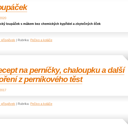
oupáček
 2020
ický loupáček s mákem bez chemických kypřidel a zbytečných éček
ý příspěvek
|
Rubrika:
Pečivo a koláče
cept na perníčky, chaloupku a další
oření z perníkového těst
 2017
ý příspěvek
|
Rubrika:
Pečivo a koláče