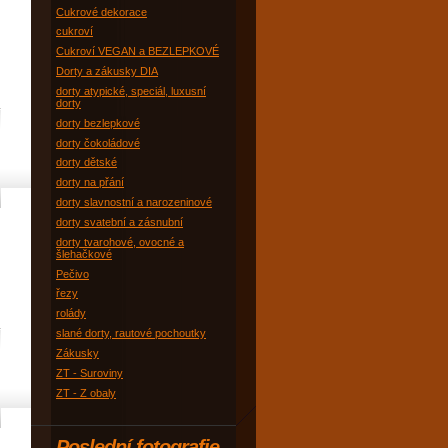
Cukrové dekorace
cukroví
Cukroví VEGAN a BEZLEPKOVÉ
Dorty a zákusky DIA
dorty atypické, speciál, luxusní
dorty
dorty bezlepkové
dorty čokoládové
dorty dětské
dorty na přání
dorty slavnostní a narozeninové
dorty svatební a zásnubní
dorty tvarohové, ovocné a
šlehačkové
Pečivo
řezy
rolády
slané dorty, rautové pochoutky
Zákusky
ZT - Suroviny
ZT - Z obaly
Poslední fotografie