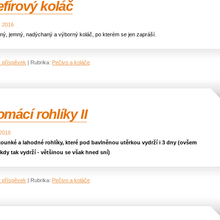
fírový koláč
. 2016
ý, jemný, nadýchaný a výborný koláč, po kterém se jen zapráší.
ý příspěvek
|
Rubrika:
Pečivo a koláče
mácí rohlíky II
 2016
ounké a lahodné rohlíky, které pod bavlněnou utěrkou vydrží i 3 dny (ovšem
kdy tak vydrží - většinou se však hned sní)
ý příspěvek
|
Rubrika:
Pečivo a koláče