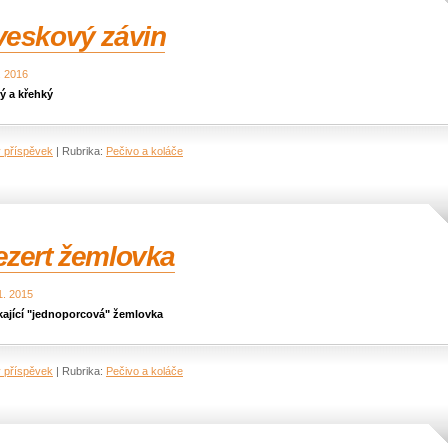
veskový závin
. 2016
ý a křehký
ý příspěvek
|
Rubrika:
Pečivo a koláče
ezert žemlovka
1. 2015
kající "jednoporcová" žemlovka
ý příspěvek
|
Rubrika:
Pečivo a koláče