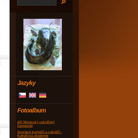
Jazyky
Fotoalbum
A5) Moravský cukrářský
šampionát
Asociace kuchařů a cukrářů -
Kulinářská akademie