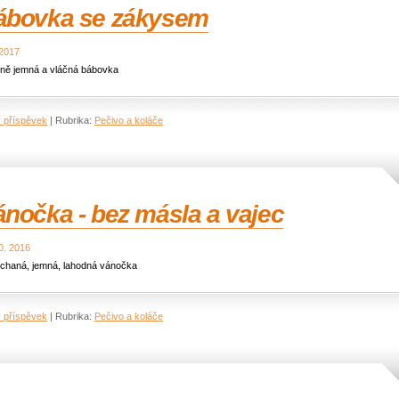
ábovka se zákysem
 2017
ně jemná a vláčná bábovka
ý příspěvek
|
Rubrika:
Pečivo a koláče
nočka - bez másla a vajec
0. 2016
chaná, jemná, lahodná vánočka
ý příspěvek
|
Rubrika:
Pečivo a koláče