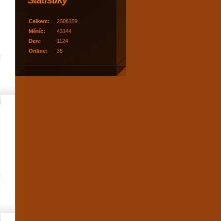
Statistiky
Celkem:
2308159
Měsíc:
43144
Den:
1124
Online:
35