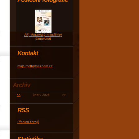
A5) Moravský cukrářský
šampionát
Kontakt
maja.motti@seznam.cz
Archiv
<<
únor / 2026
>>
RSS
Přehled zdrojů