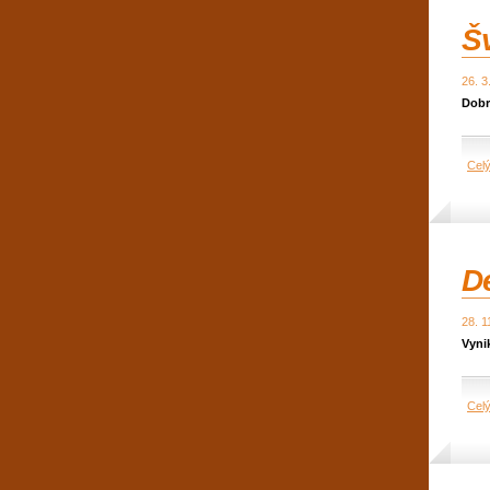
Š
26. 3
Dobr
Cel
D
28. 1
Vyni
Cel