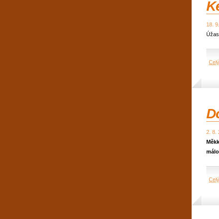
Ke
18. 9
Úžasn
Cel
Do
2. 8.
Měkk
málo
Cel