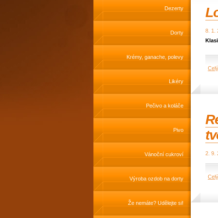
L
Dezerty
8. 1.
Dorty
Klas
Krémy, ganache, polevy
Cel
Likéry
Pečivo a koláče
Re
Pivo
tv
2. 9.
Vánoční cukroví
Cel
Výroba ozdob na dorty
Že nemáte? Udělejte si!