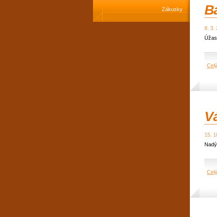
B
Zákusky
8. 3.
Úžas
Cel
Vá
15. 1
Nadý
Cel