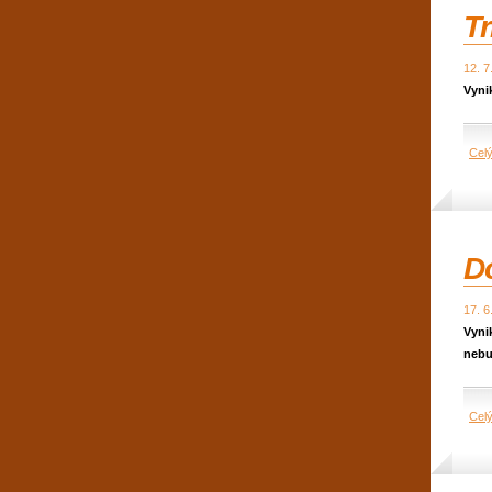
Tr
12. 7
Vynik
Cel
D
17. 6
Vyni
nebu
Cel