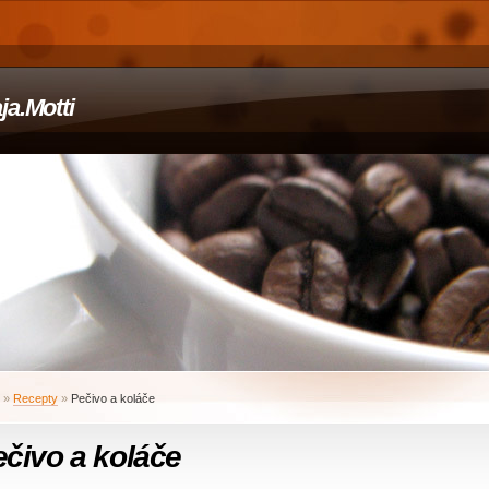
ja.Motti
»
Recepty
»
Pečivo a koláče
čivo a koláče