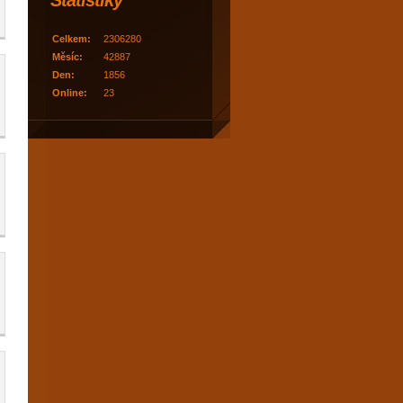
Statistiky
Celkem:
2306280
Měsíc:
42887
Den:
1856
Online:
23