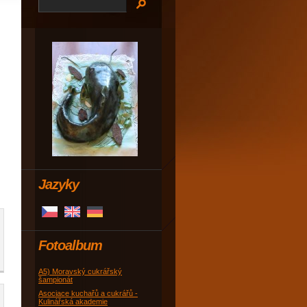
Jazyky
Fotoalbum
A5) Moravský cukrářský
šampionát
Asociace kuchařů a cukrářů -
Kulinářská akademie