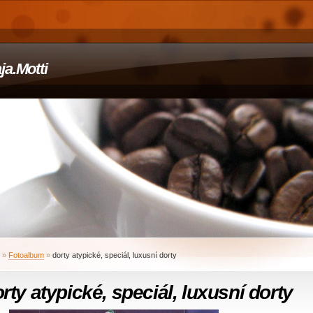
ja.Motti
»
Fotoalbum
»
dorty atypické, speciál, luxusní dorty
rty atypické, speciál, luxusní dorty