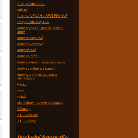
Cukrové dekorace
cukroví
Cukroví VEGAN a BEZLEPKOVÉ
Dorty a zákusky DIA
dorty atypické, speciál, luxusní
dorty
dorty bezlepkové
dorty čokoládové
dorty dětské
dorty na přání
dorty slavnostní a narozeninové
dorty svatební a zásnubní
dorty tvarohové, ovocné a
šlehačkové
Pečivo
řezy
rolády
slané dorty, rautové pochoutky
Zákusky
ZT - Suroviny
ZT - Z obaly
Poslední fotografie