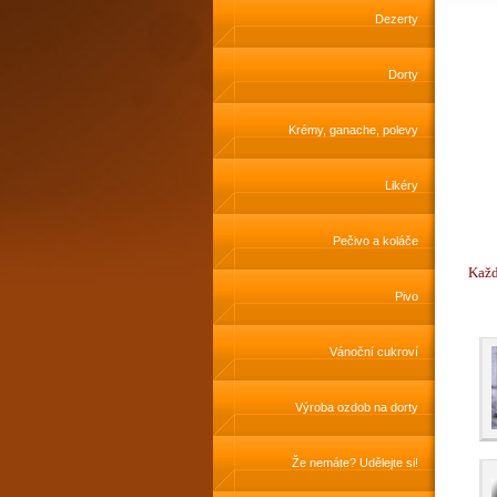
Dezerty
Dorty
Krémy, ganache, polevy
Likéry
Pečivo a koláče
Každ
Pivo
Vánoční cukroví
Výroba ozdob na dorty
Že nemáte? Udělejte si!