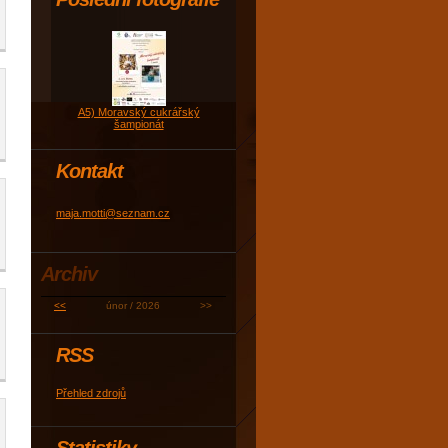
A5) Moravský cukrářský
šampionát
Kontakt
maja.motti@seznam.cz
Archiv
<<
únor / 2026
>>
RSS
Přehled zdrojů