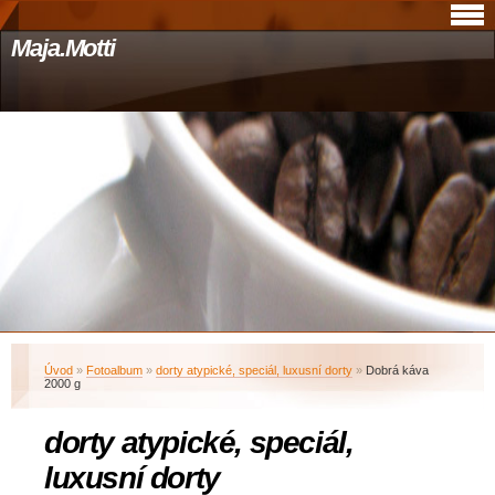
Maja.Motti
Úvod
»
Fotoalbum
»
dorty atypické, speciál, luxusní dorty
»
Dobrá káva
2000 g
dorty atypické, speciál,
luxusní dorty