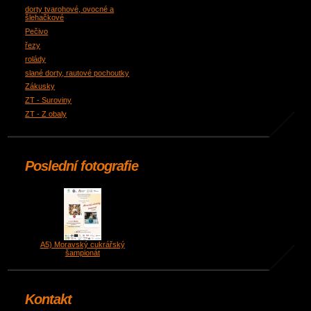
dorty tvarohové, ovocné a
šlehačkové
Pečivo
řezy
rolády
slané dorty, rautové pochoutky
Zákusky
ZT - Suroviny
ZT - Z obaly
Poslední fotografie
A5) Moravský cukrářský
šampionát
Kontakt