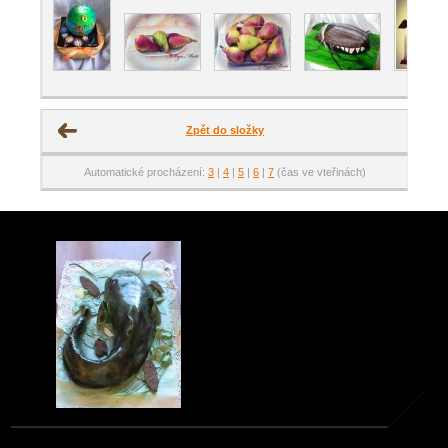
Zpět do složky
Automatické procházení:
3
|
4
|
5
|
6
|
7
(čas ve vteřinách)