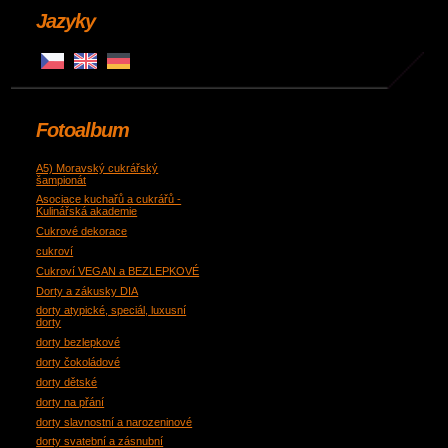
Jazyky
Fotoalbum
A5) Moravský cukrářský
šampionát
Asociace kuchařů a cukrářů -
Kulinářská akademie
Cukrové dekorace
cukroví
Cukroví VEGAN a BEZLEPKOVÉ
Dorty a zákusky DIA
dorty atypické, speciál, luxusní
dorty
dorty bezlepkové
dorty čokoládové
dorty dětské
dorty na přání
dorty slavnostní a narozeninové
dorty svatební a zásnubní