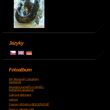
Jazyky
Fotoalbum
A5) Moravský cukrářský
šampionát
Asociace kuchařů a cukrářů -
Kulinářská akademie
Cukrové dekorace
cukroví
Cukroví VEGAN a BEZLEPKOVÉ
Dorty a zákusky DIA