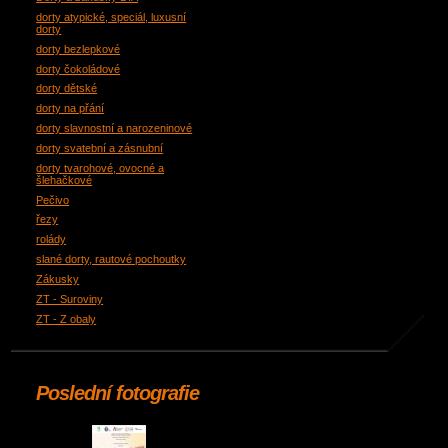
dorty atypické, speciál, luxusní
dorty
dorty bezlepkové
dorty čokoládové
dorty dětské
dorty na přání
dorty slavnostní a narozeninové
dorty svatební a zásnubní
dorty tvarohové, ovocné a
šlehačkové
Pečivo
řezy
rolády
slané dorty, rautové pochoutky
Zákusky
ZT - Suroviny
ZT - Z obaly
Poslední fotografie