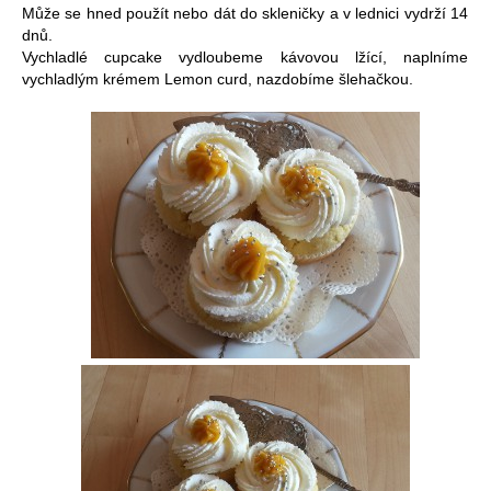
Může se hned použít nebo dát do skleničky a v lednici vydrží 14
dnů.
Vychladlé cupcake vydloubeme kávovou lžící, naplníme
vychladlým krémem Lemon curd, nazdobíme šlehačkou.