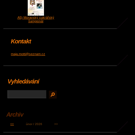
A5) Moravský cukrářský
šampionát
Kontakt
maja.motti@seznam.cz
Vyhledávání
Archiv
<<
únor / 2026
>>