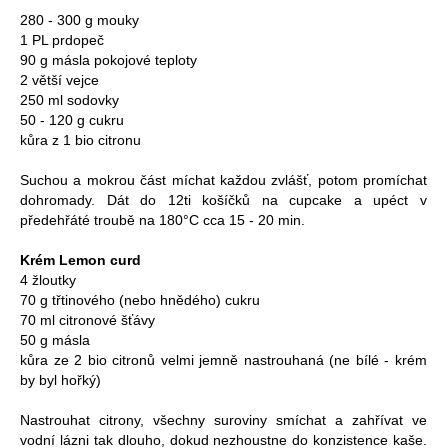
280 - 300 g mouky
1 PL prdopeč
90 g másla pokojové teploty
2 větší vejce
250 ml sodovky
50 - 120 g cukru
kůra z 1 bio citronu
Suchou a mokrou část míchat každou zvlášť, potom promíchat
dohromady. Dát do 12ti košíčků na cupcake a upéct v
předehřáté troubě na 180°C cca 15 - 20 min.
Krém Lemon curd
4 žloutky
70 g třtinového (nebo hnědého) cukru
70 ml citronové šťávy
50 g másla
kůra ze 2 bio citronů velmi jemně nastrouhaná (ne bílé - krém
by byl hořký)
Nastrouhat citrony, všechny suroviny smíchat a zahřívat ve
vodní lázni tak dlouho, dokud nezhoustne do konzistence kaše.