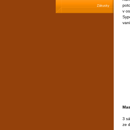
poto
Zákusky
v o
Syp
van
Mas
3 sá
ze 