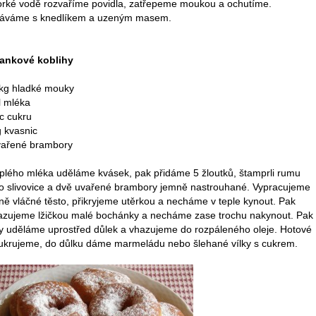
orké vodě rozvaříme povidla, zatřepeme moukou a ochutíme.
áváme s knedlíkem a uzeným masem.
ankové koblihy
 kg hladké mouky
l mléka
ic cukru
g kvasnic
vařené brambory
eplého mléka uděláme kvásek, pak přidáme 5 žloutků, štamprli rumu
o slivovice a dvě uvařené brambory jemně nastrouhané. Vypracujeme
ně vláčné těsto, přikryjeme utěrkou a necháme v teple kynout. Pak
azujeme lžičkou malé bochánky a necháme zase trochu nakynout. Pak
ty uděláme uprostřed důlek a vhazujeme do rozpáleného oleje. Hotové
ukrujeme, do důlku dáme marmeládu nebo šlehané vílky s cukrem.