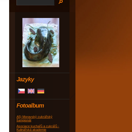
Jazyky
Fotoalbum
A5) Moravský cukrářský
šampionát
Asociace kuchařů a cukrářů -
Kulinářská akademie