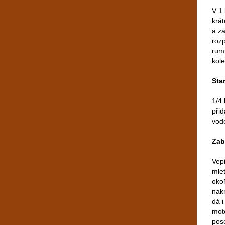
V 1
krá
a z
roz
rum.
kole
Sta
1/4 
přid
vodo
Zab
Vep
mle
oko
nak
dá i
mot
pos