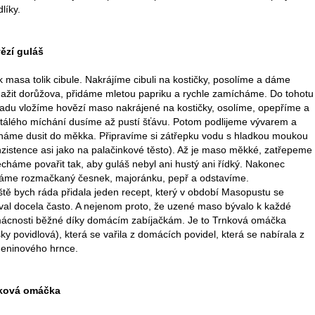
líky.
ězí guláš
k masa tolik cibule. Nakrájíme cibuli na kostičky, posolíme a dáme
ažit dorůžova, přidáme mletou papriku a rychle zamícháme. Do tohotu
ladu vložíme hovězí maso nakrájené na kostičky, osolíme, opepříme a
stálého míchání dusíme až pustí šťávu. Potom podlijeme vývarem a
háme dusit do měkka. Připravíme si zátřepku vodu s hladkou moukou
nzistence asi jako na palačinkové těsto). Až je maso měkké, zatřepeme
cháme povařit tak, aby guláš nebyl ani hustý ani řídký. Nakonec
dáme rozmačkaný česnek, majoránku, pepř a odstavíme.
ště bych ráda přidala jeden recept, který v období Masopustu se
íval docela často. A nejenom proto, že uzené maso bývalo k každé
ácnosti běžné díky domácím zabíjačkám. Je to Trnková omáčka
ky povidlová), která se vařila z domácích povidel, která se nabírala z
eninového hrnce.
ková omáčka