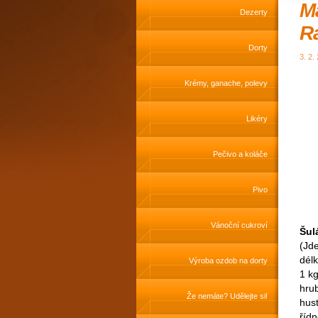
Ma
Dezerty
Ra
Dorty
3. 2.
Krémy, ganache, polevy
Likéry
Pečivo a koláče
Pivo
Vánoční cukroví
Šul
(Jde
délk
Výroba ozdob na dorty
1 k
hru
Že nemáte? Udělejte si!
hus
řídn