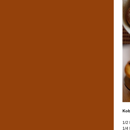
Kob
1/2
1/4 