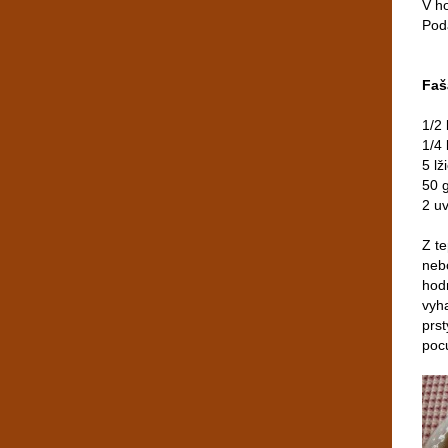
V h
Pod
Faš
1/2
1/4 
5 lž
50 
2 u
Z t
neb
hod
vyh
prs
poc