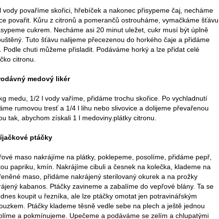
 l vody povaříme skořici, hřebíček a nakonec přisypeme čaj, necháme
tce povařit. Kůru z citronů a pomerančů ostrouháme, vymačkáme šťávu
asypeme cukrem. Necháme asi 20 minut uležet, cukr musí být úplně
puštěný. Tuto šťávu nalijeme přecezenou do horkého čaje a přidáme
 Podle chuti můžeme přisladit. Podáváme horký a lze přidat celé
čko citronu.
rodávný medový likér
kg medu, 1/2 l vody vaříme, přidáme trochu skořice. Po vychladnutí
áme rumovou tresť a 1/4 l lihu nebo slivovice a dolijeme převařenou
u tak, abychom získali 1 l medoviny.plátky citronu.
íjačkové ptáčky
řové maso nakrájíme na plátky, poklepeme, posolíme, přidáme pepř,
tou papriku, kmín. Nakrájíme cibuli a česnek na kolečka, klademe na
řeněné maso, přidáme nakrájený sterilovaný okurek a na prožky
rájený kabanos. Ptáčky zavineme a zabalíme do vepřové blány. Ta se
 dnes koupit u řezníka, ale lze ptáčky omotat jen potravinářským
ouzkem. Ptáčky klademe těsně vedle sebe na plech a ještě jednou
olíme a pokmínujeme. Upečeme a podáváme se zelím a chlupatými