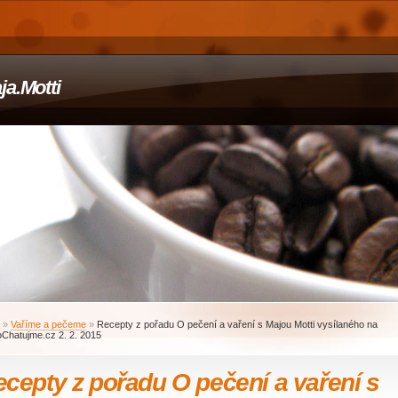
ja.Motti
»
Vaříme a pečeme
»
Recepty z pořadu O pečení a vaření s Majou Motti vysílaného na
Chatujme.cz 2. 2. 2015
cepty z pořadu O pečení a vaření s