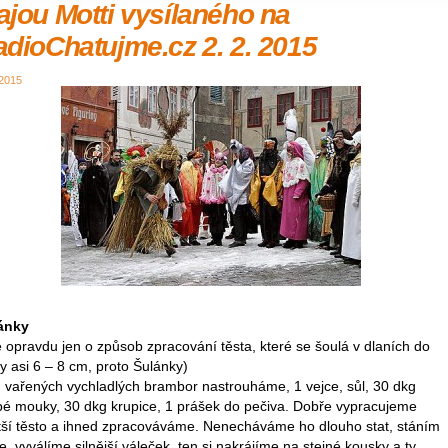
jou Motti vysílaného na
dioChatujme.cz 2. 2. 2015
 2015
ánky
 opravdu jen o způsob zpracování těsta, které se šoulá v dlaních do
y asi 6 – 8 cm, proto Šulánky)
g vařených vychladlých brambor nastrouháme, 1 vejce, sůl, 30 dkg
bé mouky, 30 dkg krupice, 1 prášek do pečiva. Dobře vypracujeme
tší těsto a ihned zpracováváme. Nenecháváme ho dlouho stat, stáním
e. vyválíme silnější váleček, ten si nakrájíme na stejné kousky a ty