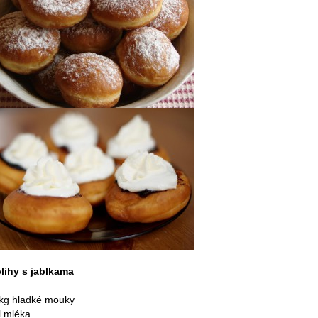
lihy s jablkama
 kg hladké mouky
l mléka