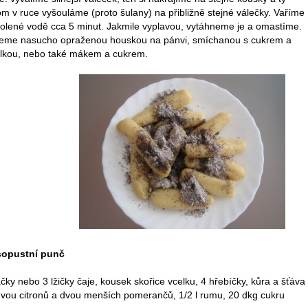
m v ruce vyšouláme (proto šulany) na přibližně stejné válečky. Vaříme
solené vodě cca 5 minut. Jakmile vyplavou, vytáhneme je a omastíme.
eme nasucho opraženou houskou na pánvi, smíchanou s cukrem a
ilkou, nebo také mákem a cukrem.
opustní punč
čky nebo 3 lžičky čaje, kousek skořice vcelku, 4 hřebíčky, kůra a šťáva
dvou citronů a dvou menších pomerančů, 1/2 l rumu, 20 dkg cukru