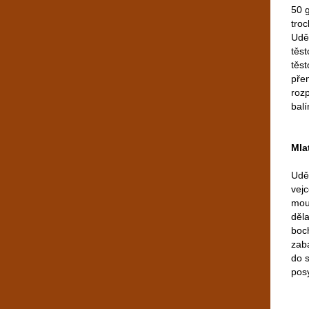
50 
tro
Udě
těst
těs
pře
roz
bal
Mla
Udě
vejc
mou
děl
boc
zab
do 
pos