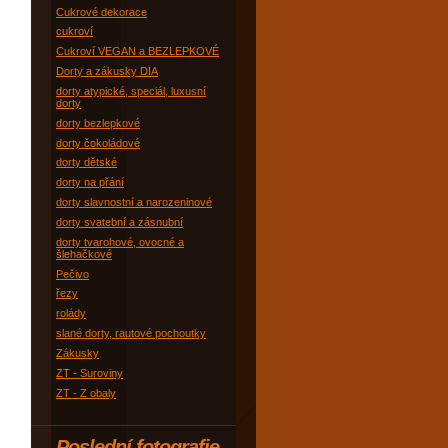
Cukrové dekorace
cukroví
Cukroví VEGAN a BEZLEPKOVÉ
Dorty a zákusky DIA
dorty atypické, speciál, luxusní
dorty
dorty bezlepkové
dorty čokoládové
dorty dětské
dorty na přání
dorty slavnostní a narozeninové
dorty svatební a zásnubní
dorty tvarohové, ovocné a
šlehačkové
Pečivo
řezy
rolády
slané dorty, rautové pochoutky
Zákusky
ZT - Suroviny
ZT - Z obaly
Poslední fotografie