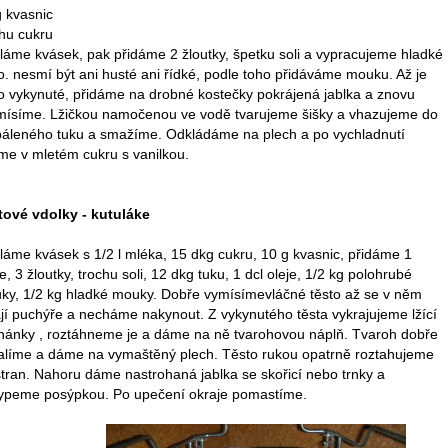
g kvasnic
chu cukru
láme kvásek, pak přidáme 2 žloutky, špetku soli a vypracujeme hladké
o. nesmí být ani husté ani řídké, podle toho přidáváme mouku. Až je
to vykynuté, přidáme na drobné kostečky pokrájená jablka a znovu
mísíme. Lžičkou namočenou ve vodě tvarujeme šišky a vhazujeme do
páleného tuku a smažíme. Odkládáme na plech a po vychladnutí
íme v mletém cukru s vanilkou.
tové vdolky - kutuláke
láme kvásek s 1/2 l mléka, 15 dkg cukru, 10 g kvasnic, přidáme 1
e, 3 žloutky, trochu soli, 12 dkg tuku, 1 dcl oleje, 1/2 kg polohrubé
ky, 1/2 kg hladké mouky. Dobře vymísímevláčné těsto až se v něm
ají puchýře a necháme nakynout. Z vykynutého těsta vykrajujeme lžící
hánky , roztáhneme je a dáme na ně tvarohovou náplň. Tvaroh dobře
alíme a dáme na vymaštěný plech. Těsto rukou opatrně roztahujeme
stran. Nahoru dáme nastrohaná jablka se skořicí nebo trnky a
ypeme posýpkou. Po upečení okraje pomastíme.