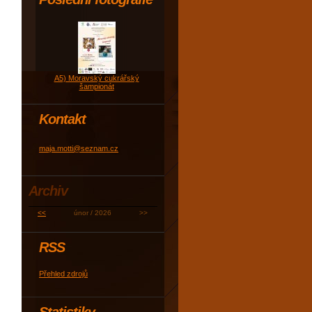
A5) Moravský cukrářský
šampionát
Kontakt
maja.motti@seznam.cz
Archiv
<<
únor / 2026
>>
RSS
Přehled zdrojů