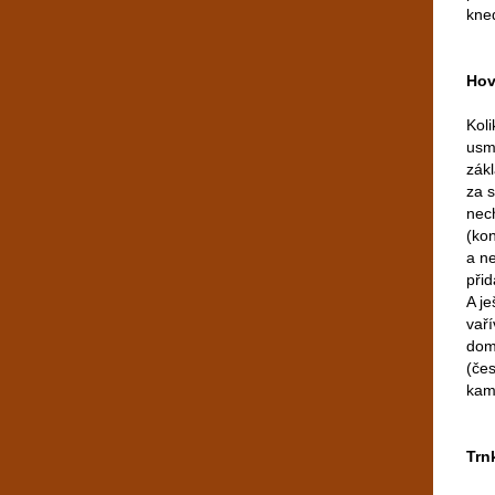
kned
Hov
Koli
usm
zák
za 
nec
(ko
a ne
při
A je
vař
dom
(čes
kam
Trn