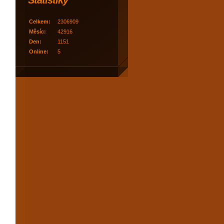
Statistiky
Celkem:
2306909
Měsíc:
42916
Den:
1151
Online:
5