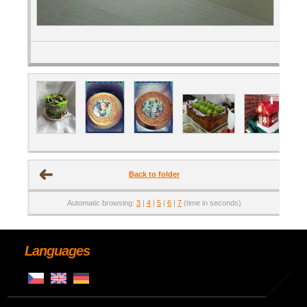
Back to folder
Automatic browsing:
3
|
4
|
5
|
6
|
7
(time in seconds)
Languages