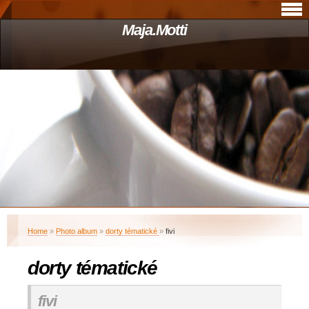
Maja.Motti
Home
»
Photo album
»
dorty tématické
»
fivi
dorty tématické
fivi