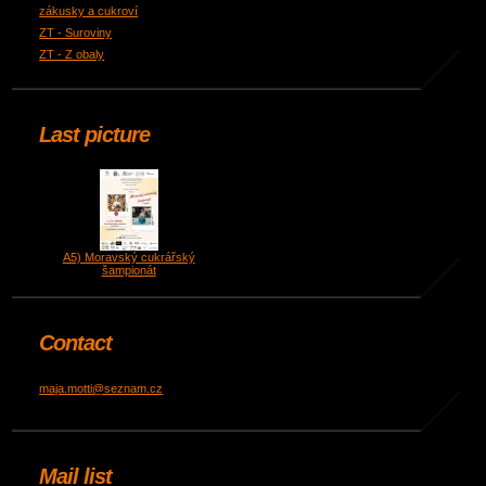
zákusky a cukroví
ZT - Suroviny
ZT - Z obaly
Last picture
A5) Moravský cukrářský
šampionát
Contact
maja.motti@seznam.cz
Mail list