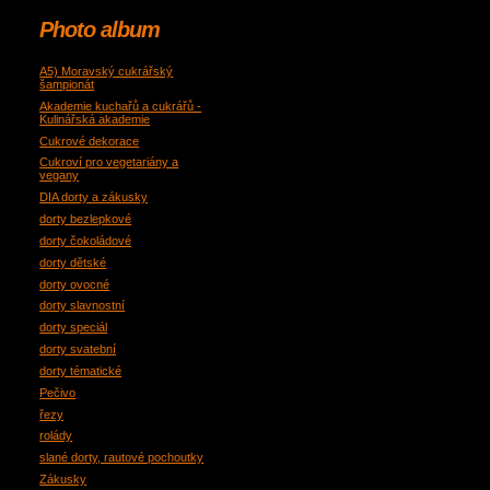
Photo album
A5) Moravský cukrářský
šampionát
Akademie kuchařů a cukrářů -
Kulinářská akademie
Cukrové dekorace
Cukroví pro vegetariány a
vegany
DIA dorty a zákusky
dorty bezlepkové
dorty čokoládové
dorty dětské
dorty ovocné
dorty slavnostní
dorty speciál
dorty svatební
dorty tématické
Pečivo
řezy
rolády
slané dorty, rautové pochoutky
Zákusky