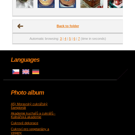
Back to folder
Automatic browsing:
3
|
4
|
5
|
6
|
7
(time in seconds)
Languages
Photo album
A5) Moravský cukrářský
šampionát
Akademie kuchařů a cukrářů -
Kulinářská akademie
Cukrové dekorace
Cukroví pro vegetariány a
vegany