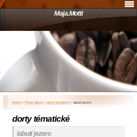
Maja.Motti
Home
»
Photo album
»
dorty tématické
»
labutí jezero
dorty tématické
labutí jezero