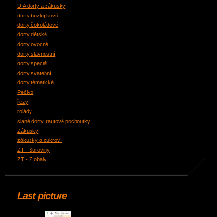
DIA dorty a zákusky
dorty bezlepkové
dorty čokoládové
dorty dětské
dorty ovocné
dorty slavnostní
dorty speciál
dorty svatební
dorty tématické
Pečivo
řezy
rolády
slané dorty, rautové pochoutky
Zákusky
zákusky a cukroví
ZT - Suroviny
ZT - Z obaly
Last picture