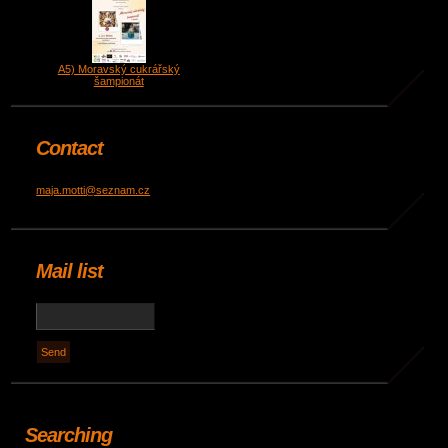
A5) Moravský cukrářský
šampionát
Contact
maja.motti@seznam.cz
Mail list
Searching