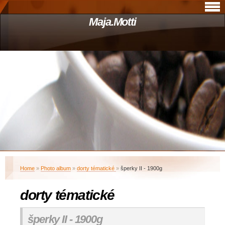
Maja.Motti
Home
»
Photo album
»
dorty tématické
»
šperky II - 1900g
dorty tématické
šperky II - 1900g