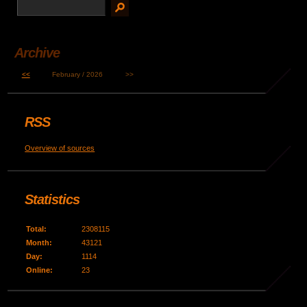
Archive
<<
February / 2026
>>
RSS
Overview of sources
Statistics
Total:
2308115
Month:
43121
Day:
1114
Online:
23