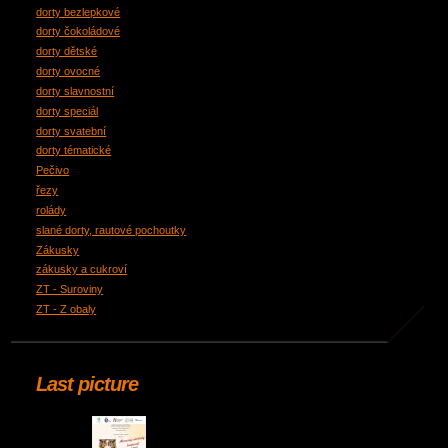
dorty bezlepkové
dorty čokoládové
dorty dětské
dorty ovocné
dorty slavnostní
dorty speciál
dorty svatební
dorty tématické
Pečivo
řezy
rolády
slané dorty, rautové pochoutky
Zákusky
zákusky a cukroví
ZT - Suroviny
ZT - Z obaly
Last picture