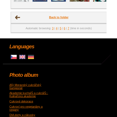
Back to folder
Automatic browsing:
3
|
4
|
5
|
6
|
7
(time in seconds)
Languages
Photo album
A5) Moravský cukrářský
šampionát
Akademie kuchařů a cukrářů -
Kulinářská akademie
Cukrové dekorace
Cukroví pro vegetariány a
vegany
DIA dorty a zákusky