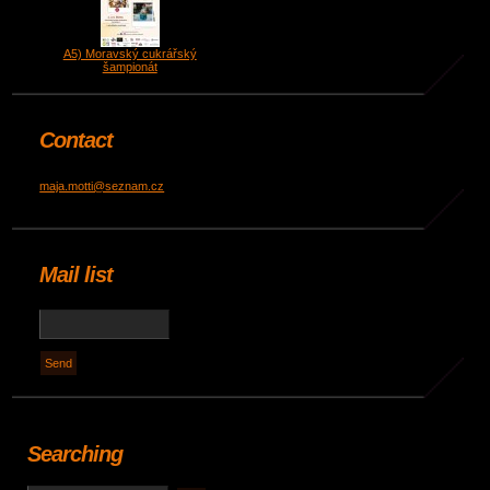
A5) Moravský cukrářský
šampionát
Contact
maja.motti@seznam.cz
Mail list
Searching