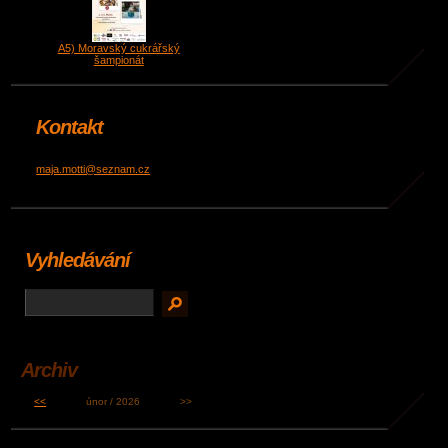
A5) Moravský cukrářský
šampionát
Kontakt
maja.motti@seznam.cz
Vyhledávání
Archiv
<<
únor / 2026
>>