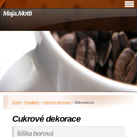
Maja.Motti
Úvod
»
Fotoalbum
»
Cukrové dekorace
»
šiška borová
Cukrové dekorace
šiška borová