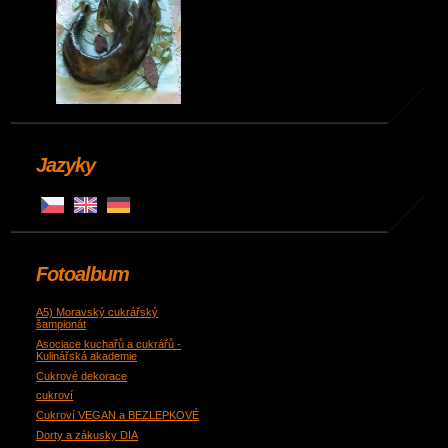
Jazyky
Fotoalbum
A5) Moravský cukrářský
šampionát
Asociace kuchařů a cukrářů -
Kulinářská akademie
Cukrové dekorace
cukroví
Cukroví VEGAN a BEZLEPKOVÉ
Dorty a zákusky DIA