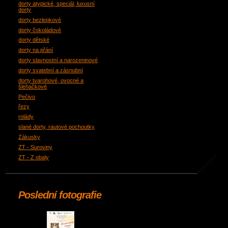
dorty atypické, speciál, luxusní
dorty
dorty bezlepkové
dorty čokoládové
dorty dětské
dorty na přání
dorty slavnostní a narozeninové
dorty svatební a zásnubní
dorty tvarohové, ovocné a
šlehačkové
Pečivo
řezy
rolády
slané dorty, rautové pochoutky
Zákusky
ZT - Suroviny
ZT - Z obaly
Poslední fotografie