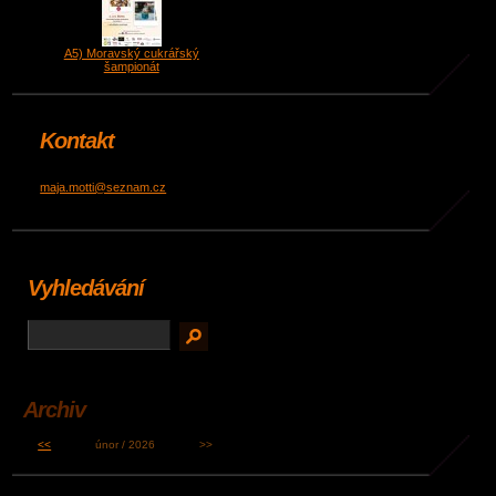
A5) Moravský cukrářský
šampionát
Kontakt
maja.motti@seznam.cz
Vyhledávání
Archiv
<<
únor / 2026
>>