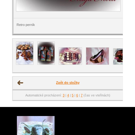
Retro perník
Zpět do složky
Automatické procházení:
3
|
4
|
5
|
6
|
7
(čas ve vteřinách)