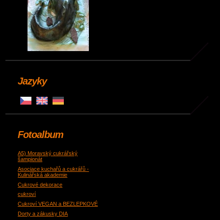
Jazyky
Fotoalbum
A5) Moravský cukrářský
šampionát
Asociace kuchařů a cukrářů -
Kulinářská akademie
Cukrové dekorace
cukroví
Cukroví VEGAN a BEZLEPKOVÉ
Dorty a zákusky DIA