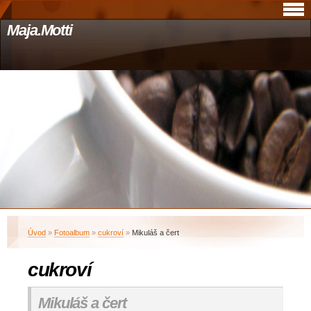
Maja.Motti
Úvod
»
Fotoalbum
»
cukroví
»
Mikuláš a čert
cukroví
Mikuláš a čert