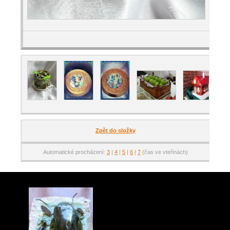
Zpět do složky
Automatické procházení:
3
|
4
|
5
|
6
|
7
(čas ve vteřinách)