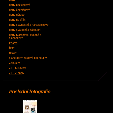
dorty bezlepkové
dorty čokoládové
dorty dětské
dorty na přání
dorty slavnostní a narozeninové
dorty svatební a zásnubní
dorty tvarohové, ovocné a
šlehačkové
Pečivo
řezy
rolády
slané dorty, rautové pochoutky
Zákusky
ZT - Suroviny
ZT - Z obaly
Poslední fotografie