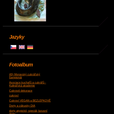
Jazyky
Fotoalbum
A5) Moravský cukrářský
šampionát
Asociace kuchařů a cukrářů -
Kulinářská akademie
Cukrové dekorace
cukroví
Cukroví VEGAN a BEZLEPKOVÉ
Dorty a zákusky DIA
dorty atypické, speciál, luxusní
dorty