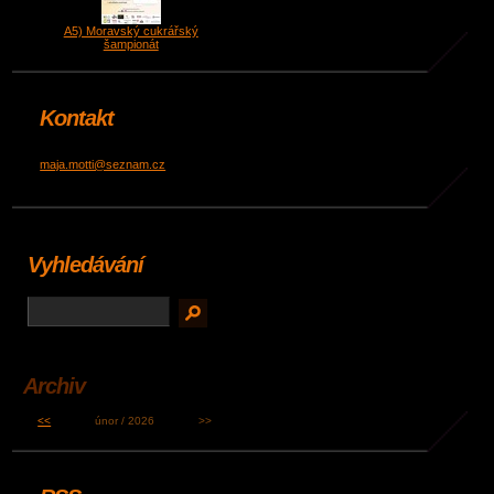
A5) Moravský cukrářský
šampionát
Kontakt
maja.motti@seznam.cz
Vyhledávání
Archiv
<<
únor / 2026
>>