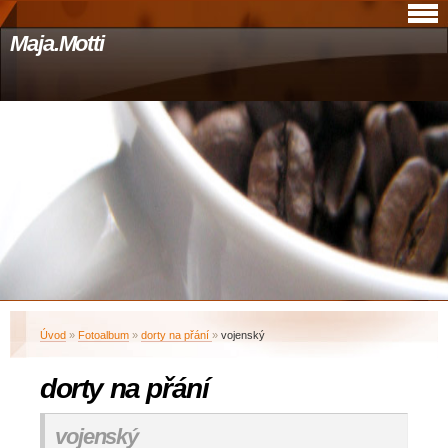
Maja.Motti
Úvod
»
Fotoalbum
»
dorty na přání
»
vojenský
dorty na přání
vojenský