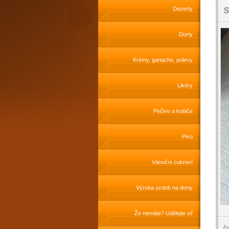
s
Dezerty
Dorty
Krémy, ganache, polevy
Likéry
Pečivo a koláče
Pivo
Vánoční cukroví
Výroba ozdob na dorty
Že nemáte? Udělejte si!
čo