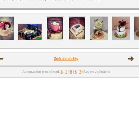
Zpět do složky
Automatické procházení:
3
|
4
|
5
|
6
|
7
(čas ve vteřinách)