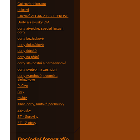
Cukrové dekorace
cukroví
Cukroví VEGAN a BEZLEPKOVÉ
Dorty a zákusky DIA
dorty atypické, speciál, luxusní
dorty
dorty bezlepkové
dorty čokoládové
dorty dětské
dorty na přání
dorty slavnostní a narozeninové
dorty svatební a zásnubní
dorty tvarohové, ovocné a
šlehačkové
Pečivo
řezy
rolády
slané dorty, rautové pochoutky
Zákusky
ZT - Suroviny
ZT - Z obaly
Poslední fotografie