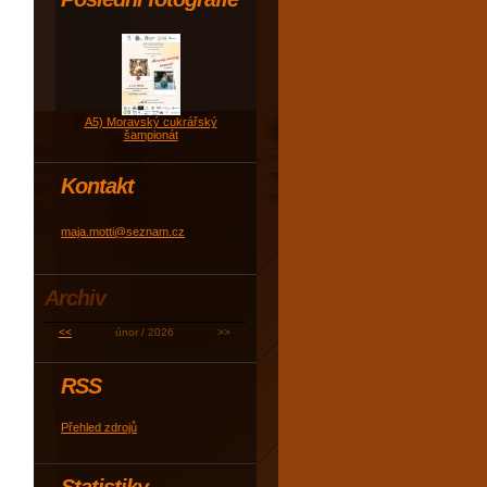
A5) Moravský cukrářský
šampionát
Kontakt
maja.motti@seznam.cz
Archiv
<<
únor / 2026
>>
RSS
Přehled zdrojů