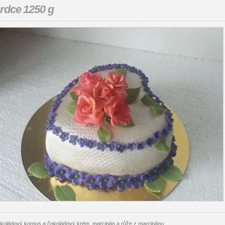
rdce 1250 g
koládový korpus a čokoládový krém, marcipán a růže z marcipánu