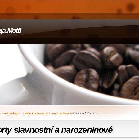
ja.Motti
»
Fotoalbum
»
dorty slavnostní a narozeninové
»
srdce 1250 g
rty slavnostní a narozeninové