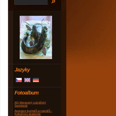
Jazyky
Fotoalbum
A5) Moravský cukrářský
šampionát
Asociace kuchařů a cukrářů -
Kulinářská akademie