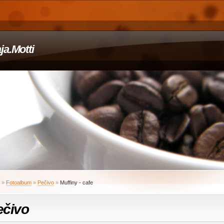
ja.Motti
»
Fotoalbum
»
Pečivo
»
Muffiny - cafe
ečivo