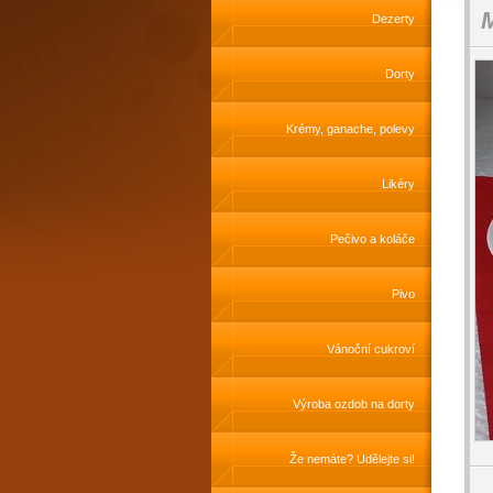
M
Dezerty
Dorty
Krémy, ganache, polevy
Likéry
Pečivo a koláče
Pivo
Vánoční cukroví
Výroba ozdob na dorty
Že nemáte? Udělejte si!