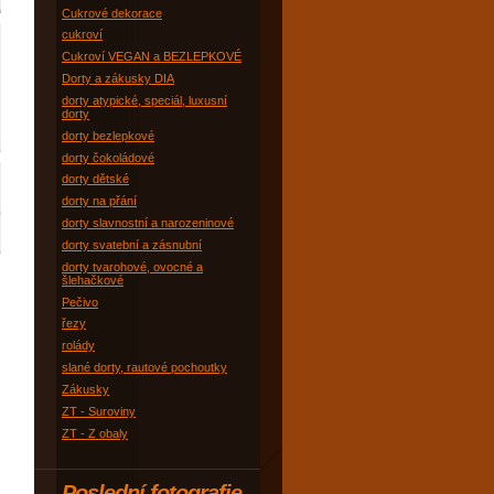
Cukrové dekorace
cukroví
Cukroví VEGAN a BEZLEPKOVÉ
Dorty a zákusky DIA
dorty atypické, speciál, luxusní
dorty
dorty bezlepkové
dorty čokoládové
dorty dětské
dorty na přání
dorty slavnostní a narozeninové
dorty svatební a zásnubní
dorty tvarohové, ovocné a
šlehačkové
Pečivo
řezy
rolády
slané dorty, rautové pochoutky
Zákusky
ZT - Suroviny
ZT - Z obaly
Poslední fotografie