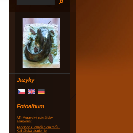
Jazyky
Fotoalbum
A5) Moravský cukrářský
šampionát
Asociace kuchařů a cukrářů -
Kulinářská akademie