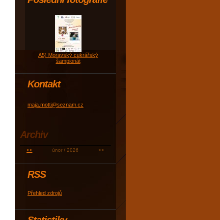
A5) Moravský cukrářský
šampionát
Kontakt
maja.motti@seznam.cz
Archiv
<<
únor / 2026
>>
RSS
Přehled zdrojů