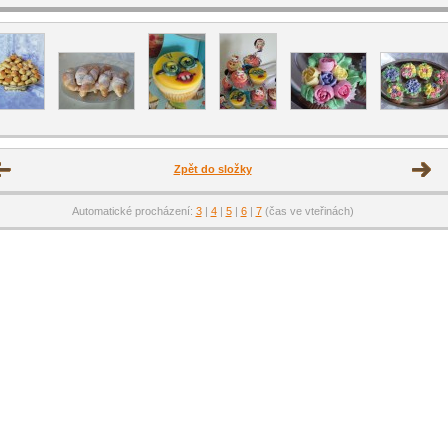
Zpět do složky
Automatické procházení:
3
|
4
|
5
|
6
|
7
(čas ve vteřinách)