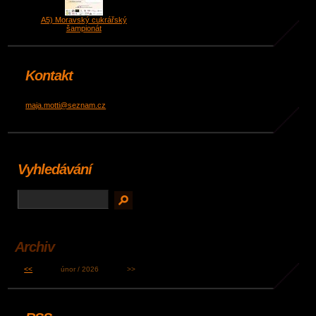
A5) Moravský cukrářský
šampionát
Kontakt
maja.motti@seznam.cz
Vyhledávání
Archiv
<<
únor / 2026
>>