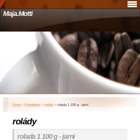
Maja.Motti
Úvod
»
Fotoalbum
»
rolády
»
rolada 1 100 g - jarní
rolády
rolada 1 100 g - jarní