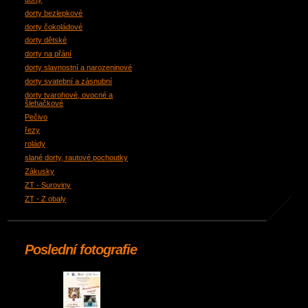
dorty bezlepkové
dorty čokoládové
dorty dětské
dorty na přání
dorty slavnostní a narozeninové
dorty svatební a zásnubní
dorty tvarohové, ovocné a
šlehačkové
Pečivo
řezy
rolády
slané dorty, rautové pochoutky
Zákusky
ZT - Suroviny
ZT - Z obaly
Poslední fotografie