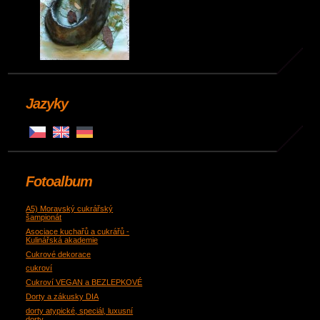
Jazyky
Fotoalbum
A5) Moravský cukrářský
šampionát
Asociace kuchařů a cukrářů -
Kulinářská akademie
Cukrové dekorace
cukroví
Cukroví VEGAN a BEZLEPKOVÉ
Dorty a zákusky DIA
dorty atypické, speciál, luxusní
dorty