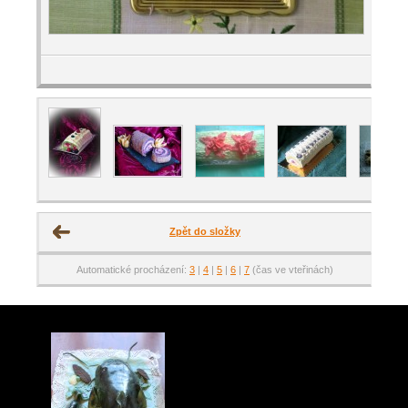
Zpět do složky
Automatické procházení:
3
|
4
|
5
|
6
|
7
(čas ve vteřinách)