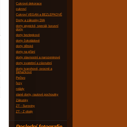
Cukrové dekorace
cukroví
Cukroví VEGAN a BEZLEPKOVÉ
Dorty a zákusky DIA
dorty atypické, speciál, luxusní
dorty
dorty bezlepkové
dorty čokoládové
dorty dětské
dorty na přání
dorty slavnostní a narozeninové
dorty svatební a zásnubní
dorty tvarohové, ovocné a
šlehačkové
Pečivo
řezy
rolády
slané dorty, rautové pochoutky
Zákusky
ZT - Suroviny
ZT - Z obaly
Poslední fotografie