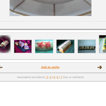
Zpět do složky
Automatické procházení:
3
|
4
|
5
|
6
|
7
(čas ve vteřinách)