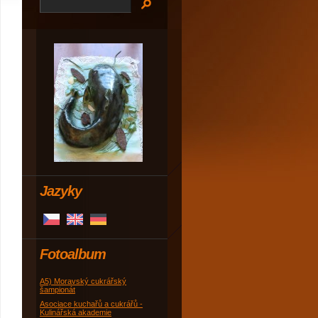
Jazyky
Fotoalbum
A5) Moravský cukrářský
šampionát
Asociace kuchařů a cukrářů -
Kulinářská akademie