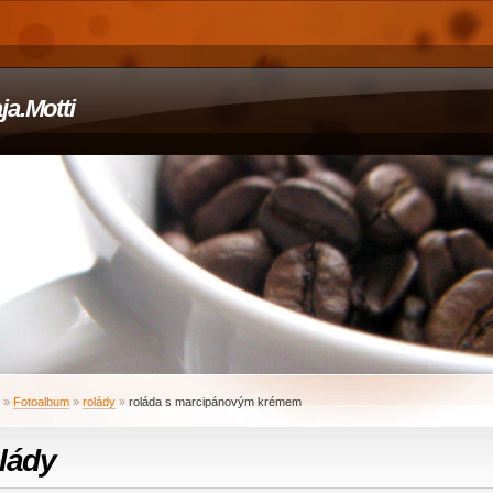
ja.Motti
»
Fotoalbum
»
rolády
»
roláda s marcipánovým krémem
lády