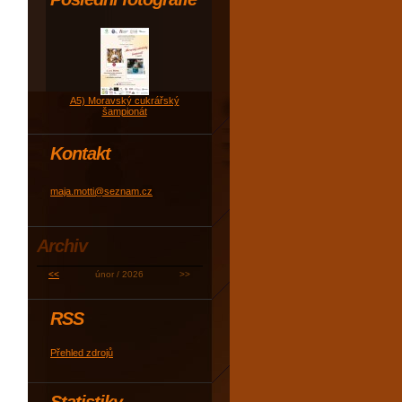
A5) Moravský cukrářský
šampionát
Kontakt
maja.motti@seznam.cz
Archiv
<<
únor / 2026
>>
RSS
Přehled zdrojů