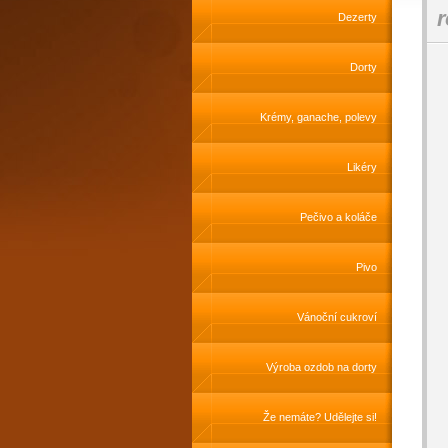
r
Dezerty
Dorty
Krémy, ganache, polevy
Likéry
Pečivo a koláče
Pivo
Vánoční cukroví
Výroba ozdob na dorty
Že nemáte? Udělejte si!