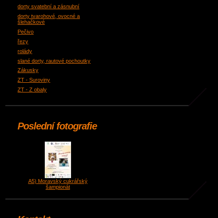
dorty svatební a zásnubní
dorty tvarohové, ovocné a
šlehačkové
Pečivo
řezy
rolády
slané dorty, rautové pochoutky
Zákusky
ZT - Suroviny
ZT - Z obaly
Poslední fotografie
A5) Moravský cukrářský
šampionát