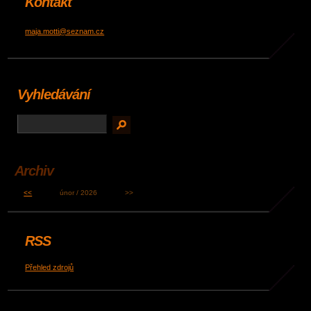
Kontakt
maja.motti@seznam.cz
Vyhledávání
Archiv
<<
únor / 2026
>>
RSS
Přehled zdrojů