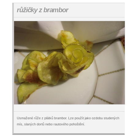
růžičky z brambor
Usmažené růže z plátků brambor. Lze použít jako ozdobu studených
mís, slaných dortů nebo rautového pohoštění.