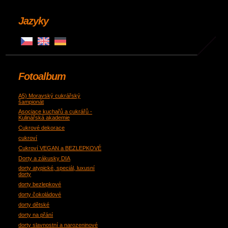
Jazyky
Fotoalbum
A5) Moravský cukrářský
šampionát
Asociace kuchařů a cukrářů -
Kulinářská akademie
Cukrové dekorace
cukroví
Cukroví VEGAN a BEZLEPKOVÉ
Dorty a zákusky DIA
dorty atypické, speciál, luxusní
dorty
dorty bezlepkové
dorty čokoládové
dorty dětské
dorty na přání
dorty slavnostní a narozeninové