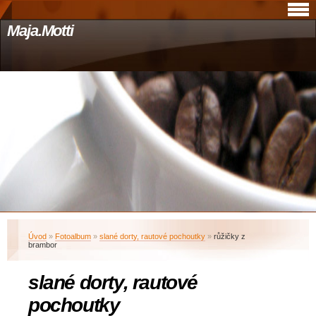
Maja.Motti
Úvod
»
Fotoalbum
»
slané dorty, rautové pochoutky
»
růžičky z
brambor
slané dorty, rautové
pochoutky