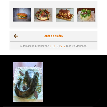
Zpět do složky
Automatické procházení:
3
|
4
|
5
|
6
|
7
(čas ve vteřinách)