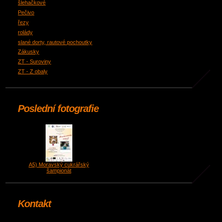
šlehačkové
Pečivo
řezy
rolády
slané dorty, rautové pochoutky
Zákusky
ZT - Suroviny
ZT - Z obaly
Poslední fotografie
A5) Moravský cukrářský
šampionát
Kontakt