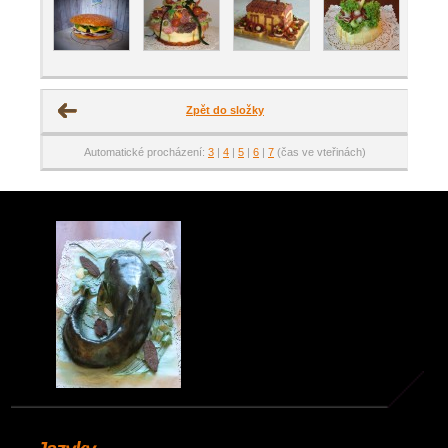
Zpět do složky
Automatické procházení:
3
|
4
|
5
|
6
|
7
(čas ve vteřinách)