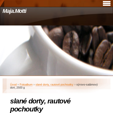
Maja.Motti
Úvod
»
Fotoalbum
»
slané dorty, rautové pochoutky
»
sýrovo-salámový
dort, 2500 g
slané dorty, rautové
pochoutky