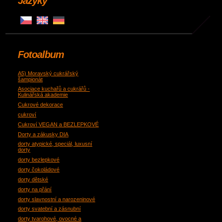
Jazyky
Fotoalbum
A5) Moravský cukrářský
šampionát
Asociace kuchařů a cukrářů -
Kulinářská akademie
Cukrové dekorace
cukroví
Cukroví VEGAN a BEZLEPKOVÉ
Dorty a zákusky DIA
dorty atypické, speciál, luxusní
dorty
dorty bezlepkové
dorty čokoládové
dorty dětské
dorty na přání
dorty slavnostní a narozeninové
dorty svatební a zásnubní
dorty tvarohové, ovocné a