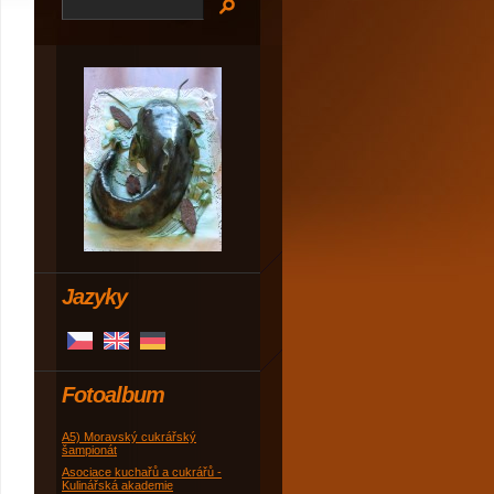
Jazyky
Fotoalbum
A5) Moravský cukrářský
šampionát
Asociace kuchařů a cukrářů -
Kulinářská akademie