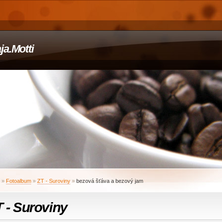
ja.Motti
»
Fotoalbum
»
ZT - Suroviny
»
bezová šťáva a bezový jam
 - Suroviny