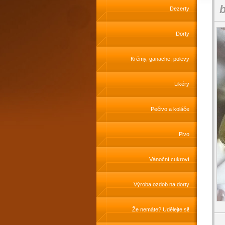
b
Dezerty
Dorty
Krémy, ganache, polevy
Likéry
Pečivo a koláče
Pivo
Vánoční cukroví
Výroba ozdob na dorty
Že nemáte? Udělejte si!