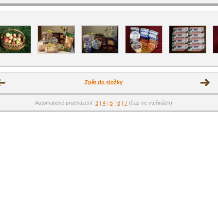
Zpět do složky
Automatické procházení:
3
|
4
|
5
|
6
|
7
(čas ve vteřinách)