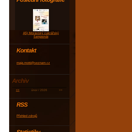
A5) Moravský cukrářský
šampionát
Kontakt
maja.motti@seznam.cz
Archiv
<<
únor / 2026
>>
RSS
Přehled zdrojů