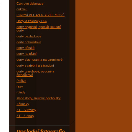
Cukrové dekorace
cukroví
Cukroví VEGAN a BEZLEPKOVÉ
Dorty a zákusky DIA
dorty atypické, speciál, luxusní
dorty
dorty bezlepkové
dorty čokoládové
dorty dětské
dorty na přání
dorty slavnostní a narozeninové
dorty svatební a zásnubní
dorty tvarohové, ovocné a
šlehačkové
Pečivo
řezy
rolády
slané dorty, rautové pochoutky
Zákusky
ZT - Suroviny
ZT - Z obaly
Poslední fotografie