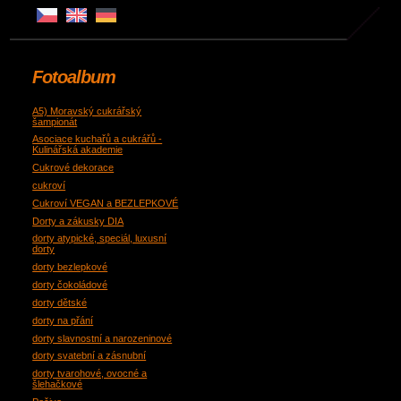
Fotoalbum
A5) Moravský cukrářský
šampionát
Asociace kuchařů a cukrářů -
Kulinářská akademie
Cukrové dekorace
cukroví
Cukroví VEGAN a BEZLEPKOVÉ
Dorty a zákusky DIA
dorty atypické, speciál, luxusní
dorty
dorty bezlepkové
dorty čokoládové
dorty dětské
dorty na přání
dorty slavnostní a narozeninové
dorty svatební a zásnubní
dorty tvarohové, ovocné a
šlehačkové