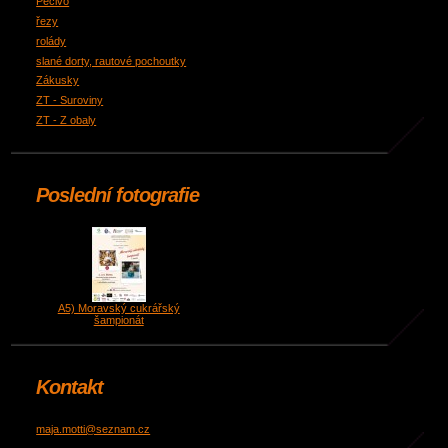
Pečivo
řezy
rolády
slané dorty, rautové pochoutky
Zákusky
ZT - Suroviny
ZT - Z obaly
Poslední fotografie
A5) Moravský cukrářský
šampionát
Kontakt
maja.motti@seznam.cz