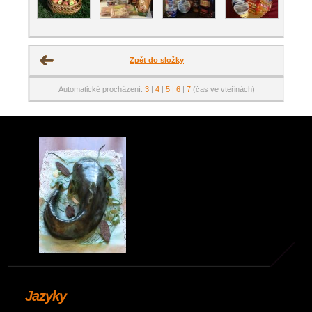
Zpět do složky
Automatické procházení:
3
|
4
|
5
|
6
|
7
(čas ve vteřinách)
Jazyky