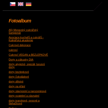
Fotoalbum
A5) Moravský cukrářský
šampionát
Asociace kuchařů a cukrářů -
Kulinářská akademie
Cukrové dekorace
cukroví
Cukroví VEGAN a BEZLEPKOVÉ
Dorty a zákusky DIA
dorty atypické, speciál, luxusní
dorty
dorty bezlepkové
dorty čokoládové
dorty dětské
dorty na přání
dorty slavnostní a narozeninové
dorty svatební a zásnubní
dorty tvarohové, ovocné a
šlehačkové