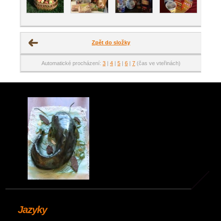
Zpět do složky
Automatické procházení:
3
|
4
|
5
|
6
|
7
(čas ve vteřinách)
Jazyky