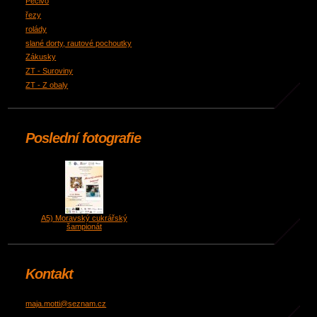
Pečivo
řezy
rolády
slané dorty, rautové pochoutky
Zákusky
ZT - Suroviny
ZT - Z obaly
Poslední fotografie
A5) Moravský cukrářský
šampionát
Kontakt
maja.motti@seznam.cz