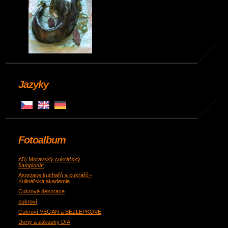
Jazyky
Fotoalbum
A5) Moravský cukrářský
šampionát
Asociace kuchařů a cukrářů -
Kulinářská akademie
Cukrové dekorace
cukroví
Cukroví VEGAN a BEZLEPKOVÉ
Dorty a zákusky DIA