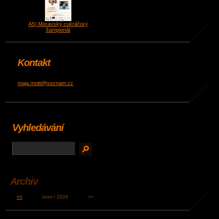
A5) Moravský cukrářský
šampionát
Kontakt
maja.motti@seznam.cz
Vyhledávání
Archiv
<<
únor / 2026
>>