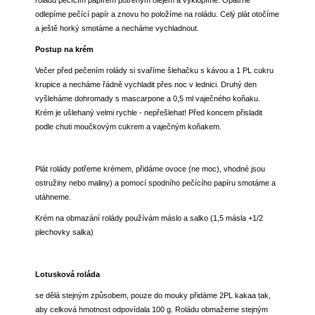
odlepíme pečící papír a znovu ho položíme na roládu. Celý plát otočíme
a ještě horký smotáme a necháme vychladnout.
Postup na krém
Večer před pečením rolády si svaříme šlehačku s kávou a 1 PL cukru
krupice a necháme řádně vychladit přes noc v lednici. Druhý den
vyšleháme dohromady s mascarpone a 0,5 ml vaječného koňaku.
Krém je ušlehaný velmi rychle - nepřešlehat! Před koncem přisladit
podle chuti moučkovým cukrem a vaječným koňakem.
Plát rolády potřeme krémem, přidáme ovoce (ne moc), vhodné jsou
ostružiny nebo maliny) a pomocí spodního pečícího papíru smotáme a
utáhneme.
Krém na obmazání rolády používám máslo a salko (1,5 másla +1/2
plechovky salka)
Lotusková roláda
se dělá stejným způsobem, pouze do mouky přidáme 2PL kakaa tak,
aby celková hmotnost odpovídala 100 g. Roládu obmažeme stejným