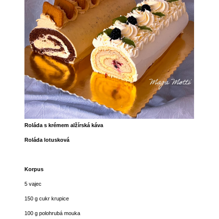
Roláda s krémem alžírská káva
Roláda lotusková
Korpus
5 vajec
150 g cukr krupice
100 g polohrubá mouka