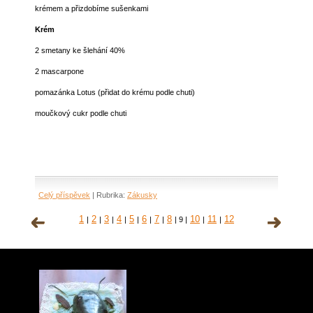
krémem a přizdobíme sušenkami
Krém
2 smetany ke šlehání 40%
2 mascarpone
pomazánka Lotus (přidat do krému podle chuti)
moučkový cukr podle chuti
Celý příspěvek
|
Rubrika:
Zákusky
1
2
3
4
5
6
7
8
10
11
12
|
|
|
|
|
|
|
|
9
|
|
|