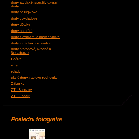
dorty atypické, speciál, luxusní
dorty
dorty bezlepkové
dorty čokoládové
dorty dětské
dorty na přání
dorty slavnostní a narozeninové
dorty svatební a zásnubní
dorty tvarohové, ovocné a
šlehačkové
Pečivo
řezy
rolády
slané dorty, rautové pochoutky
Zákusky
ZT - Suroviny
ZT - Z obaly
Poslední fotografie