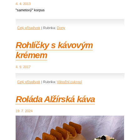
4. 4. 2013
"sametový" korpus
Celý příspěvek
|
Rubrika:
Dorty
Rohlíčky s kávovým
krémem
4. 9. 2017
Celý příspěvek
|
Rubrika:
Vánoční cukroví
Roláda Alžírská káva
19. 7. 2024