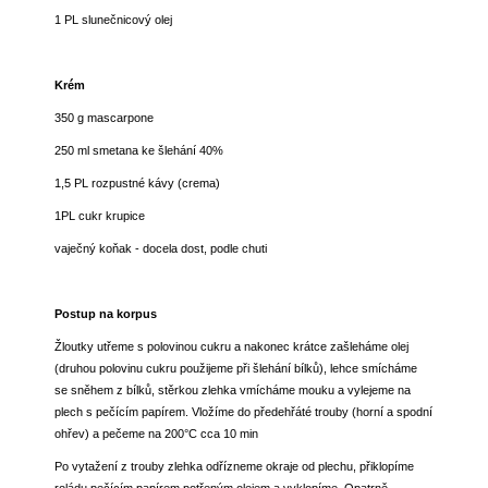
1 PL slunečnicový olej
Krém
350 g mascarpone
250 ml smetana ke šlehání 40%
1,5 PL rozpustné kávy (crema)
1PL cukr krupice
vaječný koňak - docela dost, podle chuti
Postup na korpus
Žloutky utřeme s polovinou cukru a nakonec krátce zašleháme olej
(druhou polovinu cukru použijeme při šlehání bílků), lehce smícháme
se sněhem z bílků, stěrkou zlehka vmícháme mouku a vylejeme na
plech s pečícím papírem. Vložíme do předehřáté trouby (horní a spodní
ohřev) a pečeme na 200°C cca 10 min
Po vytažení z trouby zlehka odřízneme okraje od plechu, přiklopíme
roládu pečícím papírem potřeným olejem a vyklopíme. Opatrně